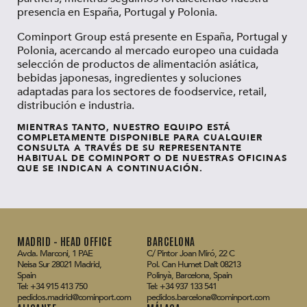
presencia en España, Portugal y Polonia.
Cominport Group está presente en España, Portugal y
Polonia, acercando al mercado europeo una cuidada
selección de productos de alimentación asiática,
bebidas japonesas, ingredientes y soluciones
adaptadas para los sectores de foodservice, retail,
distribución e industria.
MIENTRAS TANTO, NUESTRO EQUIPO ESTÁ
COMPLETAMENTE DISPONIBLE PARA CUALQUIER
CONSULTA A TRAVÉS DE SU REPRESENTANTE
HABITUAL DE COMINPORT O DE NUESTRAS OFICINAS
QUE SE INDICAN A CONTINUACIÓN.
MADRID – HEAD OFFICE
BARCELONA
Avda. Marconi, 1 PAE
C/ Pintor Joan Miró, 22 C
Neisa Sur 28021 Madrid,
Pol. Can Humet Dalt 08213
Spain
Polinyà, Barcelona, Spain
Tel: +34 915 413 750
Tel: +34 937 133 541
pedidos.madrid@cominport.com
pedidos.barcelona@cominport.com